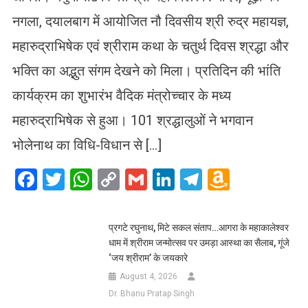
नगला, दयालबाग में आयोजित नौ दिवसीय श्री रुद्र महायज्ञ,
महारुद्राभिषेक एवं श्रीराम कथा के चतुर्थ दिवस श्रद्धा और
भक्ति का अद्भुत संगम देखने को मिला। प्रतिदिन की भांति
कार्यक्रम का शुभारंभ वैदिक मंत्रोच्चार के मध्य
महारुद्राभिषेक से हुआ। 101 श्रद्धालुओं ने भगवान
भोलेनाथ का विधि-विधान से […]
Facebook
Twitter
WhatsApp
Copy
Gmail
LinkedIn
Telegram
Amazo
Link
Wish
List
प्रगटे रघुनाथ, मिटे सकल संताप…आगरा के महाकालेश्वर
धाम में श्रीराम जन्मोत्सव पर उमड़ा आस्था का सैलाब, गूंजे
‘जय श्रीराम’ के जयकारे
August 4, 2026
Dr. Bhanu Pratap Singh