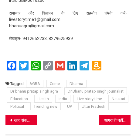
IFSC:SBIN0016266
समाचार और विज्ञापन के लिए सहयोग संपर्क करें-
livestorytime1@gmail.com
bhanuagra@gmail.com
मोबाइल- 9412652233, 8279625939
Facebook
Twitter
WhatsApp
Copy
Gmail
LinkedIn
Telegram
Amazo
Link
Wish
List
Tagged
AGRA
Crime
Dharma
Dr bhanu pratap singh agra
Dr Bhanu pratap singh journalist
Education
Health
India
Live story time
Naukari
Political
Trending new
UP
Uttar Pradesh
Post
खाद संकट: रालोद प्रमुख जयंत चौधरी के बयान से गर्म हुआ सियासी महौल, राजनीतिक गलियारों में चर्चाओं का दौर शुरू
आगरा ही नहीं पूरे यूपी में कितना भी बड़ा दवा माफिया हो, वह बच नहीं पाएगा, होगा तगड़ा प्रहार: MLC विजय शिवहरे
navigation