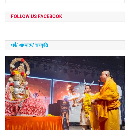
FOLLOW US FACEBOOK
धर्म/ आध्‍यात्‍म/ संस्‍कृति