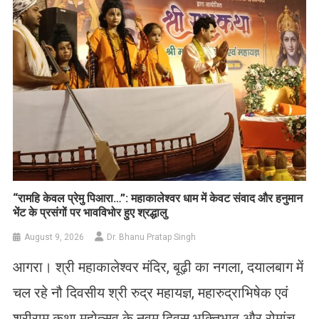
​“रामहि केवल प्रेमु पिआरा…”: महाकालेश्वर धाम में केवट संवाद और हनुमान
भेंट के प्रसंगों पर भावविभोर हुए श्रद्धालु
August 9, 2026
Dr. Bhanu Pratap Singh
आगरा। श्री महाकालेश्वर मंदिर, बूढ़ी का नगला, दयालबाग में
चल रहे नौ दिवसीय श्री रुद्र महायज्ञ, महारुद्राभिषेक एवं
श्रीराम कथा महोत्सव के नवम दिवस भक्तिभाव और रोमांच