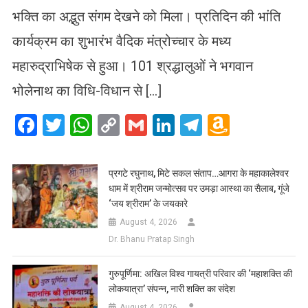
भक्ति का अद्भुत संगम देखने को मिला। प्रतिदिन की भांति
कार्यक्रम का शुभारंभ वैदिक मंत्रोच्चार के मध्य
महारुद्राभिषेक से हुआ। 101 श्रद्धालुओं ने भगवान
भोलेनाथ का विधि-विधान से […]
Facebook
Twitter
WhatsApp
Copy
Gmail
LinkedIn
Telegram
Amazo
Link
Wish
List
प्रगटे रघुनाथ, मिटे सकल संताप…आगरा के महाकालेश्वर
धाम में श्रीराम जन्मोत्सव पर उमड़ा आस्था का सैलाब, गूंजे
‘जय श्रीराम’ के जयकारे
August 4, 2026
Dr. Bhanu Pratap Singh
गुरुपूर्णिमा: अखिल विश्व गायत्री परिवार की ‘महाशक्ति की
लोकयात्रा’ संपन्न, नारी शक्ति का संदेश
August 4, 2026