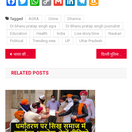
Facebook
Twitter
WhatsApp
Copy
Gmail
LinkedIn
Telegram
Amazo
Link
Wish
List
Tagged
AGRA
Crime
Dharma
Dr bhanu pratap singh agra
Dr Bhanu pratap singh journalist
Education
Health
India
Live story time
Naukari
Political
Trending new
UP
Uttar Pradesh
Post
भारत की चिप क्रांति : सपनों से साकार होती हकीकत
दिल्ली पुलिस ने पकड़ा आगरा निवासी पायलट, स्पाई कैमरे से बनाता था लड़कियों के अश्लील वीडियो
navigation
RELATED POSTS