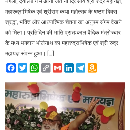
नगला, दयालबाग में आयोजित नौ दिवसीय श्री रुद्र महायज्ञ,
महारुद्राभिषेक एवं श्रीराम कथा महोत्सव के षष्ठम दिवस
श्रद्धा, भक्ति और आध्यात्मिक चेतना का अनुपम संगम देखने
को मिला। प्रतिदिन की भांति प्रातःकाल वैदिक मंत्रोच्चार
के मध्य भगवान भोलेनाथ का महारुद्राभिषेक एवं श्री रुद्र
महायज्ञ संपन्न हुआ। […]
Facebook
Twitter
WhatsApp
Copy
Gmail
LinkedIn
Telegram
Amazo
Link
Wish
List