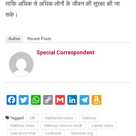
ताकि अधिक से अधिक लोगों के जीवन की सुरक्षा की जा
सके।
Author
Recent Posts
Special Correspondent
Facebook
Twitter
WhatsApp
Copy
Gmail
LinkedIn
Telegram
Amazo
Link
Wish
List
Tagged
CM
Hathars ki news
Hathras
Hathras news
Hathras news in Hindi
Latest news
Live story time
Lucknow
Sanchari rog