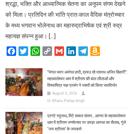
श्रद्धा, भक्ति और आध्यात्मिक चेतना का अनुपम संगम देखने
को मिला। प्रतिदिन की भांति प्रातःकाल वैदिक मंत्रोच्चार
के मध्य भगवान भोलेनाथ का महारुद्राभिषेक एवं श्री रुद्र
महायज्ञ संपन्न हुआ। […]
Facebook
Twitter
WhatsApp
Copy
Gmail
LinkedIn
Telegram
Amazo
Link
Wish
List
​”मंगल भवन अमंगल हारी, द्रवउ सो दसरथ अजिर बिहारी”:
महाकालेश्वर धाम में श्रीराम की बाल लीलाओं और
विश्वामित्र यज्ञ प्रसंग ने भक्तों को किया भावविभोर
August 5, 2026
Dr. Bhanu Pratap Singh
प्रगटे रघुनाथ, मिटे सकल संताप…आगरा के महाकालेश्वर
धाम में श्रीराम जन्मोत्सव पर उमड़ा आस्था का सैलाब, गूंजे
‘जय श्रीराम’ के जयकारे