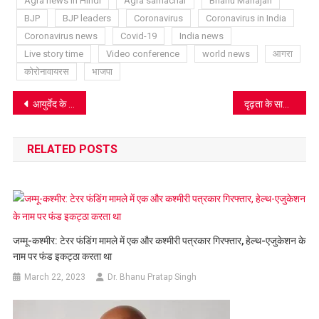
Agra news in Hindi
Agra samachar
Bhanu Mahajan
BJP
BJP leaders
Coronavirus
Coronavirus in India
Coronavirus news
Covid-19
India news
Live story time
Video conference
world news
आगरा
कोरोनावायरस
भाजपा
Post
आयुर्वेद के नुस्खे आजमाएं – खांसी दूर भगाएं
दृढ़ता के साथ काम कर रहे पत्रकार, सावधानी बरतने की जरूरत
navigation
RELATED POSTS
जम्मू-कश्मीर: टेरर फंडिंग मामले में एक और कश्मीरी पत्रकार गिरफ्तार, हेल्थ-एजुकेशन के
नाम पर फंड इकट्ठा करता था
March 22, 2023
Dr. Bhanu Pratap Singh