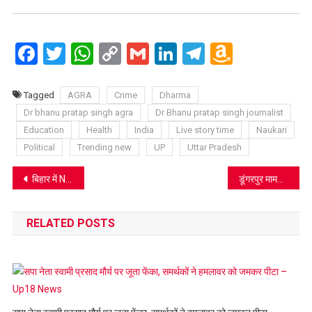
Facebook
Twitter
WhatsApp
Copy
Gmail
LinkedIn
Telegram
Amazo
Link
Wish
List
Tagged
AGRA
Crime
Dharma
Dr bhanu pratap singh agra
Dr Bhanu pratap singh journalist
Education
Health
India
Live story time
Naukari
Political
Trending new
UP
Uttar Pradesh
Post
बिहार में NDA की सीट शेयरिंग फाइनल, प्रेस कांफ्रेंस कर दी गई जानकारी
डूंगरपुर मामले में सपा नेता आजम खान को 7 साल की सजा
navigation
RELATED POSTS