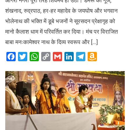
आगरा नगरी पूरी तरह शिवमय हो उठी। डमरू की गूंज,
शंखनाद, रुद्रपाठ, हर-हर महादेव के जयघोष और भगवान
भोलेनाथ की भक्ति में डूबे भजनों ने सूरसदन प्रेक्षागृह को
मानो कैलाश धाम में परिवर्तित कर दिया। मंच पर विराजित
बाबा मनःकामेश्वर नाथ के दिव्य स्वरूप और […]
Facebook
Twitter
WhatsApp
Copy
Gmail
LinkedIn
Telegram
Amazo
Link
Wish
List