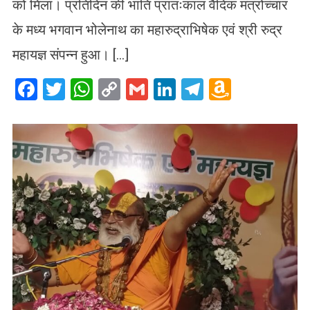
को मिला। प्रतिदिन की भांति प्रातःकाल वैदिक मंत्रोच्चार
के मध्य भगवान भोलेनाथ का महारुद्राभिषेक एवं श्री रुद्र
महायज्ञ संपन्न हुआ। […]
Facebook
Twitter
WhatsApp
Copy
Gmail
LinkedIn
Telegram
Amazo
Link
Wish
List