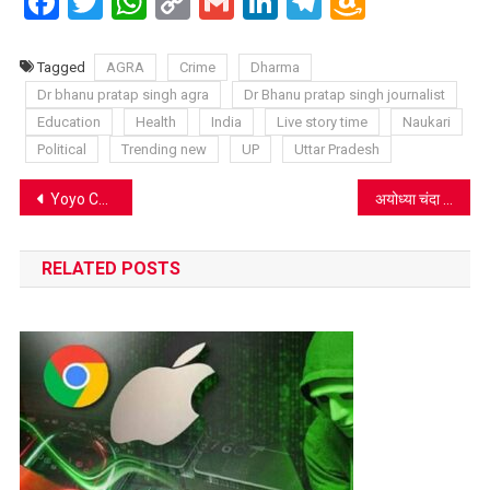
Facebook
Twitter
WhatsApp
Copy
Gmail
LinkedIn
Telegram
Amazo
Link
Wish
List
Tagged
AGRA
Crime
Dharma
Dr bhanu pratap singh agra
Dr Bhanu pratap singh journalist
Education
Health
India
Live story time
Naukari
Political
Trending new
UP
Uttar Pradesh
Post
Yoyo Casino déploie un univers d’opportunités en France
अयोध्या चंदा चोरी मामला: VHP अध्यक्ष आलोक कुमार का बड़ा दांव; प्रियंका गांधी, केजरीवाल और रामगोपाल यादव से पूछताछ की मांग
navigation
RELATED POSTS