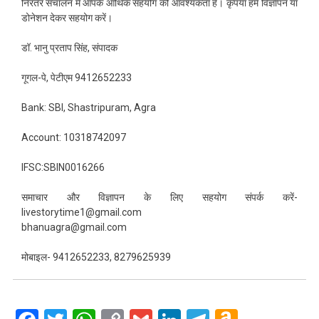
निरंतर संचालन में आपके आर्थिक सहयोग की आवश्यकता है। कृपया हमें विज्ञापन या
डोनेशन देकर सहयोग करें।
डॉ. भानु प्रताप सिंह, संपादक
गूगल-पे, पेटीएम 9412652233
Bank: SBI, Shastripuram, Agra
Account: 10318742097
IFSC:SBIN0016266
समाचार और विज्ञापन के लिए सहयोग संपर्क करें-
livestorytime1@gmail.com
bhanuagra@gmail.com
मोबाइल- 9412652233, 8279625939