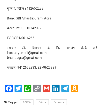
गूगल-पे, पेटीएम 9412652233
Bank: SBI, Shastripuram, Agra
Account: 10318742097
IFSC:SBIN0016266
समाचार और विज्ञापन के लिए सहयोग संपर्क करें-
livestorytime1@gmail.com
bhanuagra@gmail.com
मोबाइल- 9412652233, 8279625939
Facebook
Twitter
WhatsApp
Copy
Gmail
LinkedIn
Telegram
Amazo
Link
Wish
List
Tagged
AGRA
Crime
Dharma