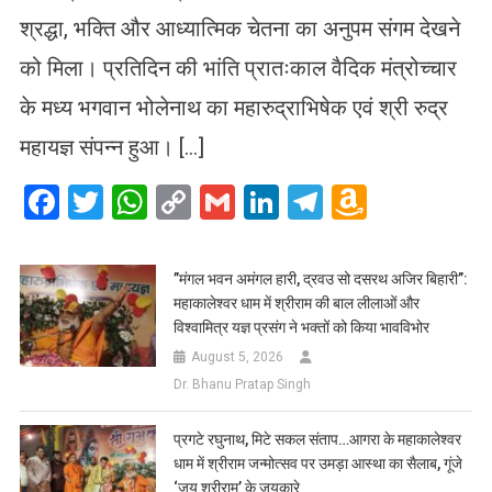
श्रद्धा, भक्ति और आध्यात्मिक चेतना का अनुपम संगम देखने
को मिला। प्रतिदिन की भांति प्रातःकाल वैदिक मंत्रोच्चार
के मध्य भगवान भोलेनाथ का महारुद्राभिषेक एवं श्री रुद्र
महायज्ञ संपन्न हुआ। […]
Facebook
Twitter
WhatsApp
Copy
Gmail
LinkedIn
Telegram
Amazo
Link
Wish
List
​”मंगल भवन अमंगल हारी, द्रवउ सो दसरथ अजिर बिहारी”:
महाकालेश्वर धाम में श्रीराम की बाल लीलाओं और
विश्वामित्र यज्ञ प्रसंग ने भक्तों को किया भावविभोर
August 5, 2026
Dr. Bhanu Pratap Singh
प्रगटे रघुनाथ, मिटे सकल संताप…आगरा के महाकालेश्वर
धाम में श्रीराम जन्मोत्सव पर उमड़ा आस्था का सैलाब, गूंजे
‘जय श्रीराम’ के जयकारे