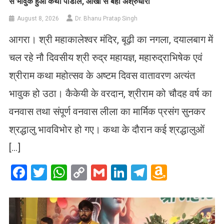
से भावुक हुआ कथा पांडाल, आंखों से बही अश्रुधारा
August 8, 2026
Dr. Bhanu Pratap Singh
आगरा। श्री महाकालेश्वर मंदिर, बूढ़ी का नगला, दयालबाग में
चल रहे नौ दिवसीय श्री रुद्र महायज्ञ, महारुद्राभिषेक एवं
श्रीराम कथा महोत्सव के अष्टम दिवस वातावरण अत्यंत
भावुक हो उठा। कैकेयी के वरदान, श्रीराम को चौदह वर्ष का
वनवास तथा संपूर्ण वनवास लीला का मार्मिक प्रसंग सुनकर
श्रद्धालु भावविभोर हो गए। कथा के दौरान कई श्रद्धालुओं
[…]
Facebook
Twitter
WhatsApp
Copy
Gmail
LinkedIn
Telegram
Amazo
Link
Wish
List