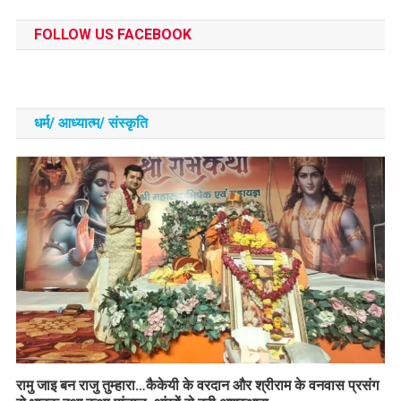
FOLLOW US FACEBOOK
धर्म/ आध्‍यात्‍म/ संस्‍कृति
रामु जाइ बन राजु तुम्हारा…कैकेयी के वरदान और श्रीराम के वनवास प्रसंग