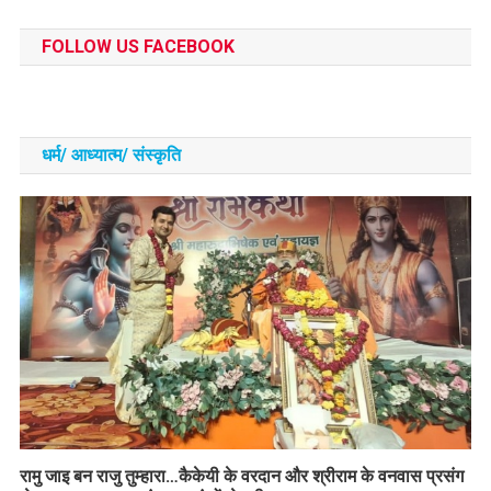
FOLLOW US FACEBOOK
धर्म/ आध्‍यात्‍म/ संस्‍कृति
रामु जाइ बन राजु तुम्हारा…कैकेयी के वरदान और श्रीराम के वनवास प्रसंग