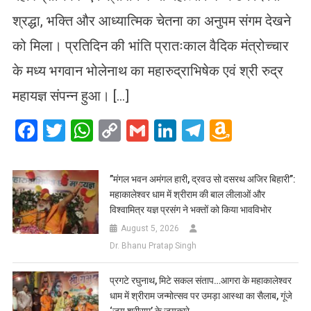
श्रद्धा, भक्ति और आध्यात्मिक चेतना का अनुपम संगम देखने
को मिला। प्रतिदिन की भांति प्रातःकाल वैदिक मंत्रोच्चार
के मध्य भगवान भोलेनाथ का महारुद्राभिषेक एवं श्री रुद्र
महायज्ञ संपन्न हुआ। […]
Facebook
Twitter
WhatsApp
Copy
Gmail
LinkedIn
Telegram
Amazo
Link
Wish
List
​”मंगल भवन अमंगल हारी, द्रवउ सो दसरथ अजिर बिहारी”:
महाकालेश्वर धाम में श्रीराम की बाल लीलाओं और
विश्वामित्र यज्ञ प्रसंग ने भक्तों को किया भावविभोर
August 5, 2026
Dr. Bhanu Pratap Singh
प्रगटे रघुनाथ, मिटे सकल संताप…आगरा के महाकालेश्वर
धाम में श्रीराम जन्मोत्सव पर उमड़ा आस्था का सैलाब, गूंजे
‘जय श्रीराम’ के जयकारे