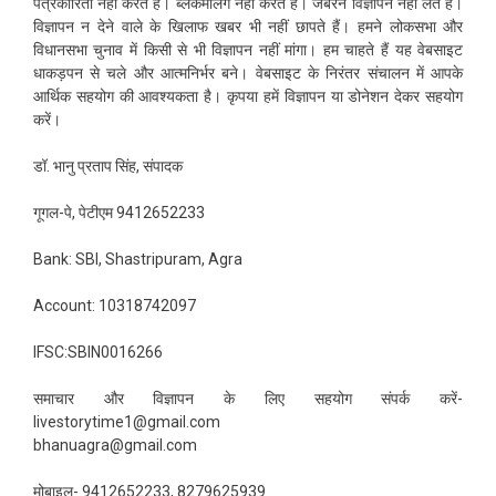
पत्रकारिता नहीं करते हैं। ब्लैकमेलिंग नहीं करते हैं। जबरन विज्ञापन नहीं लेते हैं।
विज्ञापन न देने वाले के खिलाफ खबर भी नहीं छापते हैं। हमने लोकसभा और
विधानसभा चुनाव में किसी से भी विज्ञापन नहीं मांगा। हम चाहते हैं यह वेबसाइट
धाकड़पन से चले और आत्मनिर्भर बने। वेबसाइट के निरंतर संचालन में आपके
आर्थिक सहयोग की आवश्यकता है। कृपया हमें विज्ञापन या डोनेशन देकर सहयोग
करें।
डॉ. भानु प्रताप सिंह, संपादक
गूगल-पे, पेटीएम 9412652233
Bank: SBI, Shastripuram, Agra
Account: 10318742097
IFSC:SBIN0016266
समाचार और विज्ञापन के लिए सहयोग संपर्क करें-
livestorytime1@gmail.com
bhanuagra@gmail.com
मोबाइल- 9412652233, 8279625939