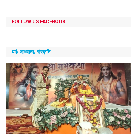
FOLLOW US FACEBOOK
धर्म/ आध्‍यात्‍म/ संस्‍कृति