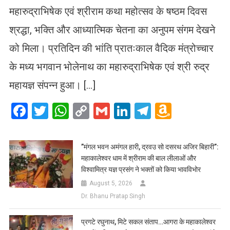
महारुद्राभिषेक एवं श्रीराम कथा महोत्सव के षष्ठम दिवस
श्रद्धा, भक्ति और आध्यात्मिक चेतना का अनुपम संगम देखने
को मिला। प्रतिदिन की भांति प्रातःकाल वैदिक मंत्रोच्चार
के मध्य भगवान भोलेनाथ का महारुद्राभिषेक एवं श्री रुद्र
महायज्ञ संपन्न हुआ। […]
Facebook
Twitter
WhatsApp
Copy
Gmail
LinkedIn
Telegram
Amazo
Link
Wish
List
​”मंगल भवन अमंगल हारी, द्रवउ सो दसरथ अजिर बिहारी”:
महाकालेश्वर धाम में श्रीराम की बाल लीलाओं और
विश्वामित्र यज्ञ प्रसंग ने भक्तों को किया भावविभोर
August 5, 2026
Dr. Bhanu Pratap Singh
प्रगटे रघुनाथ, मिटे सकल संताप…आगरा के महाकालेश्वर