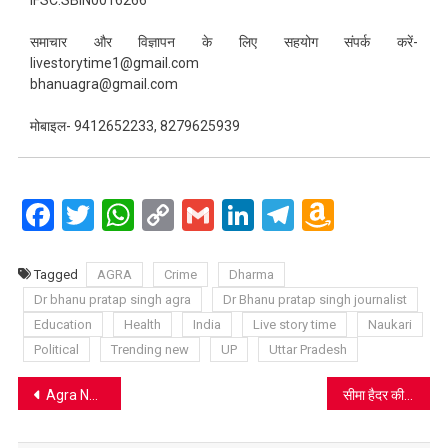
समाचार और विज्ञापन के लिए सहयोग संपर्क करें-
livestorytime1@gmail.com
bhanuagra@gmail.com
मोबाइल- 9412652233, 8279625939
Facebook
Twitter
WhatsApp
Copy
Gmail
LinkedIn
Telegram
Amazo
Link
Wish
List
Tagged
AGRA
Crime
Dharma
Dr bhanu pratap singh agra
Dr Bhanu pratap singh journalist
Education
Health
India
Live story time
Naukari
Political
Trending new
UP
Uttar Pradesh
Post
Agra News: डेढ़ माह की मासूम को सड़क पर छोड़ गई माँ, कुत्तों से घिरी बच्ची को राहगीरों ने बचाया, पुलिस ने बुआ को सौंपा
सीमा हैदर की छठी प्रेग्नेंसी पर मिथिलेश भाटी का तीखा तंज, बोलीं—पाकिस्तानी मशीन हिंदुस्तान में भी चला दी…
navigation