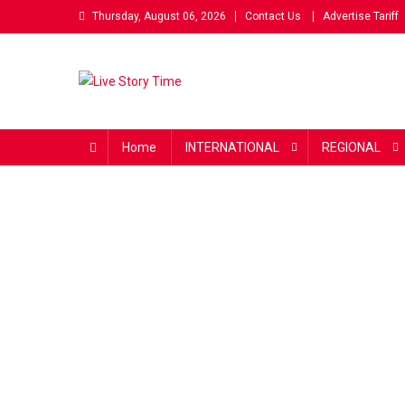
Skip
Thursday, August 06, 2026
Contact Us
Advertise Tariff
to
content
Live Story Time
एक सकारात्मक पहल
Home
INTERNATIONAL
REGIONAL