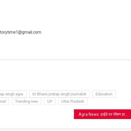
 livestorytime1@gmail.com
ram
azon
sh
t
tap singh agra
Dr Bhanu pratap singh journalist
Education
ical
Trending new
UP
Uttar Pradesh
Agra News: हाईवे पर भीषण हादसा, ट्रक ने बुलेट सवार युवक को पीछे से कुचला, मौके पर ही दर्दनाक मौत