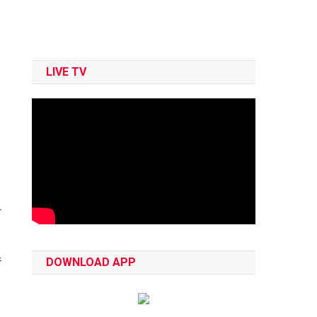
LIVE TV
ष
ं
DOWNLOAD APP