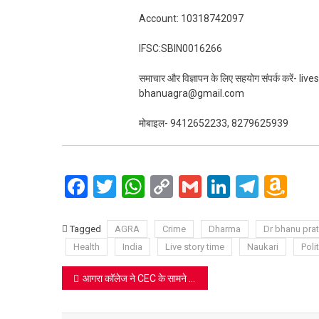
Account: 10318742097
IFSC:SBIN0016266
समाचार और विज्ञापन के लिए सहयोग संपर्क करें-
bhanuagra@gmail.com
मोबाइल- 9412652233, 8279625939
Facebook
Twitter
WhatsApp
Copy
Gmail
LinkedIn
Teleg
Am
Link
Wi
Lis
Tagged
AGRA
Crime
Dharma
Dr bhanu pra
Health
India
Live story time
Naukari
Polit
Post
आगरा कॉलेज ने CEC के सामने रखा सच: “नहीं कटा एक भी हरा पेड़, बाउंड्री के लिए सिर्फ झाड़ियाँ हटाईं”
navigation