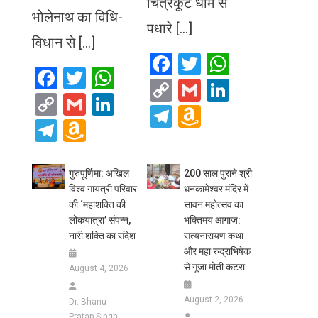
चित्रकूट धाम से
भोलेनाथ का विधि-
पधारे […]
विधान से […]
Facebook
Twitter
WhatsA
Facebook
Twitter
WhatsApp
Copy
Gmail
LinkedIn
Copy
Gmail
LinkedIn
Link
Telegram
Amazon
Link
Telegram
Amazon
Wish
Wish
List
List
गुरुपूर्णिमा: अखिल
200 साल पुराने श्री
विश्व गायत्री परिवार
धनकामेश्वर मंदिर में
की ‘महाशक्ति की
सावन महोत्सव का
लोकयात्रा’ संपन्न,
भक्तिमय आगाज:
नारी शक्ति का संदेश
सत्यनारायण कथा
और महा रुद्राभिषेक
से गूंजा मोती कटरा
August 4, 2026
August 2, 2026
Dr. Bhanu
Pratap Singh