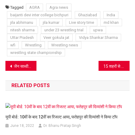
List
Tagged
AGRA
Agra news
baijanti devi inter college bichpuri
Ghaziabad
India
jila abhimanu
jila kumar
Live story time
md khan
nitesh sharma
under 23 wrestling trial
upwa
Uttar Pradesh
Veer gokula jat
Vidya Shankar Sharma
wfi
Wrestling
Wrestling news
wrestling state championship
Post
जैन साध्वी वैराग्य निधि ने FAMILY का नया अर्थ बताया, घर को स्वर्ग बनाने की तरकीब बताई
15 शहरों से आगरा आए न्यूरोसर्जन्स, बढ़ रहे ब्रेन स्ट्रोक पर चिन्ता जताई, डॉ. आरसी मिश्रा ने कहा- लक्षण दिखते ही इलाज की जरूरत
navigation
RELATED POSTS
यूपी बोर्ड: 10वीं के बाद 12वीं का रिजल्ट आया, फतेहपुर की दिव्यांशी ने किया टॉप
June 18, 2022
Dr. Bhanu Pratap Singh