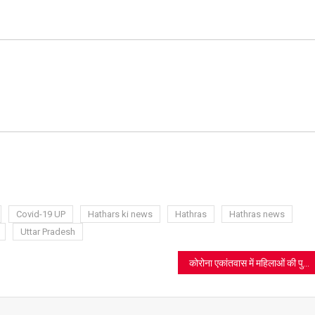
ram
azon
sh
t
Covid-19 UP
Hathars ki news
Hathras
Hathras news
Uttar Pradesh
कोरोना एकांतवास में महिलाओं की पुलिस से झड़प, वीडियो वायरल