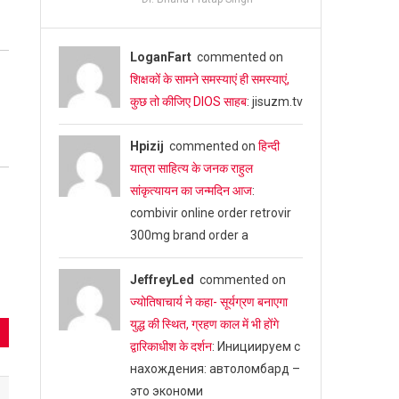
LoganFart
commented on
शिक्षकों के सामने समस्याएं ही समस्याएं,
कुछ तो कीजिए DIOS साहब
: jisuzm.tv
Hpizij
commented on
हिन्दी
यात्रा साहित्य के जनक राहुल
सांकृत्यायन का जन्‍मदिन आज
:
combivir online order retrovir
300mg brand order a
JeffreyLed
commented on
ज्योतिषाचार्य ने कहा- सूर्यग्रण बनाएगा
युद्ध की स्थित, ग्रहण काल में भी होंगे
द्वारिकाधीश के दर्शन
: Инициируем с
нахождения: автоломбард –
это экономи