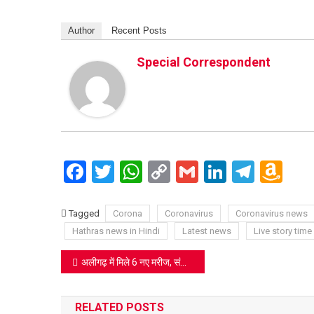
Author
Recent Posts
Special Correspondent
Facebook
Twitter
WhatsApp
Copy
Gmail
LinkedIn
Teleg
Am
Link
Wi
Lis
Tagged
Corona
Coronavirus
Coronavirus news
Hathras news in Hindi
Latest news
Live story time
Post
अलीगढ़ में मिले 6 नए मरीज, संक्रतिमों की संख्या 42
navigation
RELATED POSTS