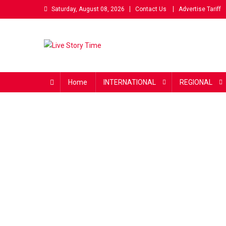
Skip
Saturday, August 08, 2026
Contact Us
Advertise Tariff
to
content
Live Story Time
एक सकारात्मक पहल
Home
INTERNATIONAL
REGIONAL