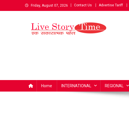
Skip
Contact Us
Advertise Tariff
Friday, August 07, 2026
to
content
Live Story Time
एक सकारात्मक पहल
Home
INTERNATIONAL
REGIONAL