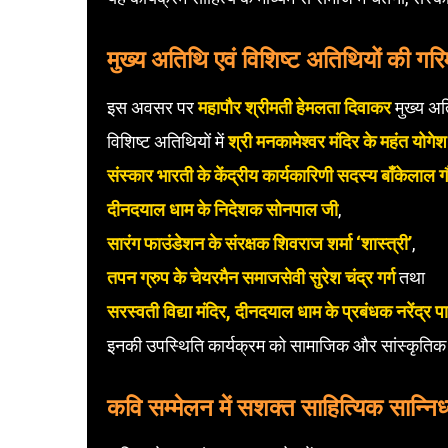
मुख्य अतिथि एवं विशिष्ट अतिथियों की गर
इस अवसर पर
महापौर श्रीमती हेमलता दिवाकर
मुख्य अत
विशिष्ट अतिथियों में
श्री मनकामेश्वर मंदिर के महंत योगेश 
संस्कार भारती के केंद्रीय कार्यकारिणी सदस्य बाँकेलाल ग
दीनदयाल धाम के निदेशक सोनपाल जी
,
सारंग फाउंडेशन के संरक्षक शिवराज शर्मा ‘शास्त्री’
,
तपन ग्रुप के चेयरमैन समाजसेवी सुरेश चंद्र गर्ग
तथा
सरस्वती विद्या मंदिर, दीनदयाल धाम के प्रबंधक नरेंद्र 
इनकी उपस्थिति कार्यक्रम को सामाजिक और सांस्कृतिक दृ
कवि सम्मेलन में सशक्त साहित्यिक सान्निध