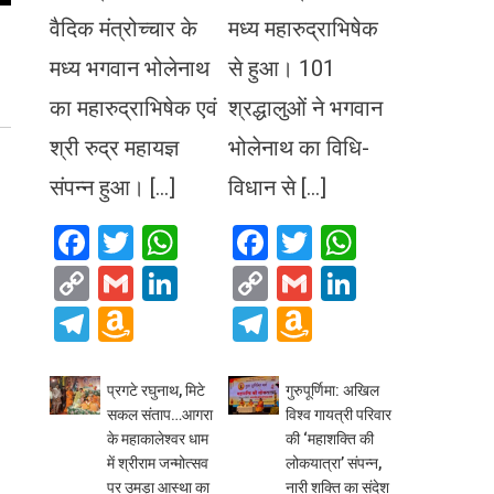
वैदिक मंत्रोच्चार के
मध्य महारुद्राभिषेक
मध्य भगवान भोलेनाथ
से हुआ। 101
का महारुद्राभिषेक एवं
श्रद्धालुओं ने भगवान
श्री रुद्र महायज्ञ
भोलेनाथ का विधि-
संपन्न हुआ। […]
विधान से […]
Facebook
Twitter
WhatsApp
Facebook
Twitter
WhatsA
Copy
Gmail
LinkedIn
Copy
Gmail
LinkedIn
Link
Link
Telegram
Amazon
Telegram
Amazon
Wish
Wish
List
List
प्रगटे रघुनाथ, मिटे
गुरुपूर्णिमा: अखिल
सकल संताप…आगरा
विश्व गायत्री परिवार
के महाकालेश्वर धाम
की ‘महाशक्ति की
में श्रीराम जन्मोत्सव
लोकयात्रा’ संपन्न,
पर उमड़ा आस्था का
नारी शक्ति का संदेश