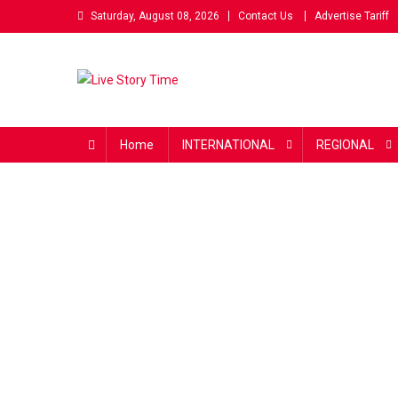
Skip
Saturday, August 08, 2026
Contact Us
Advertise Tariff
to
content
Live Story Time
एक सकारात्मक पहल
Home
INTERNATIONAL
REGIONAL