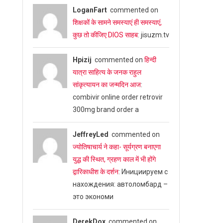
LoganFart
commented on
शिक्षकों के सामने समस्याएं ही समस्याएं,
कुछ तो कीजिए DIOS साहब
: jisuzm.tv
Hpizij
commented on
हिन्दी
यात्रा साहित्य के जनक राहुल
सांकृत्यायन का जन्‍मदिन आज
:
combivir online order retrovir
300mg brand order a
JeffreyLed
commented on
ज्योतिषाचार्य ने कहा- सूर्यग्रण बनाएगा
युद्ध की स्थित, ग्रहण काल में भी होंगे
द्वारिकाधीश के दर्शन
: Инициируем с
нахождения: автоломбард –
это экономи
DerekDox
commented on