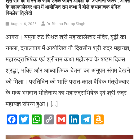
​श्री राम को मानने के साथ उनके जीवन आदर्शों को अपनाना जरूरी: आगरा
के महाकालेश्वर धाम में आयोजित राम कथा में बोले कथावाचक पंडित
विमलेश त्रिवेदी
August 6, 2026
Dr. Bhanu Pratap Singh
आगरा। यमुना तट स्थित श्री महाकालेश्वर मंदिर, बूढ़ी का
नगला, दयालबाग में आयोजित नौ दिवसीय श्री रुद्र महायज्ञ,
महारुद्राभिषेक एवं श्रीराम कथा महोत्सव के षष्ठम दिवस
श्रद्धा, भक्ति और आध्यात्मिक चेतना का अनुपम संगम देखने
को मिला। प्रतिदिन की भांति प्रातःकाल वैदिक मंत्रोच्चार
के मध्य भगवान भोलेनाथ का महारुद्राभिषेक एवं श्री रुद्र
महायज्ञ संपन्न हुआ। […]
Facebook
Twitter
WhatsApp
Copy
Gmail
LinkedIn
Telegram
Amazo
Link
Wish