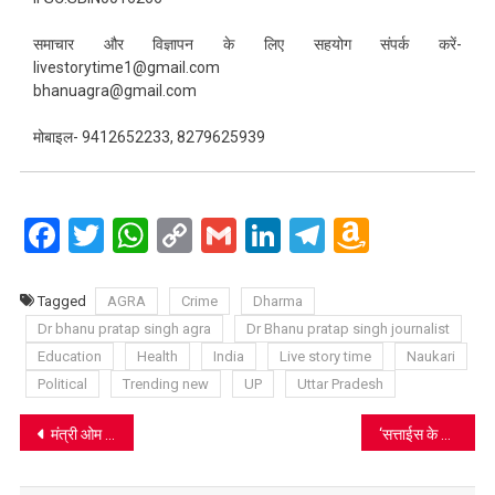
समाचार और विज्ञापन के लिए सहयोग संपर्क करें-
livestorytime1@gmail.com
bhanuagra@gmail.com
मोबाइल- 9412652233, 8279625939
Facebook
Twitter
WhatsApp
Copy
Gmail
LinkedIn
Telegram
Amazo
Link
Wish
List
Tagged
AGRA
Crime
Dharma
Dr bhanu pratap singh agra
Dr Bhanu pratap singh journalist
Education
Health
India
Live story time
Naukari
Political
Trending new
UP
Uttar Pradesh
Post
मंत्री ओम प्रकाश राजभर के बयान से मचा बवाल, सपा नेताओं को “देशी कुत्ता” कहने पर चढ़ा यूपी का सियासी पारा
‘सत्ताईस के सत्ताधीश’ के बाद अब ‘प्रबल इंजन की सरकार’, सपा का नया राजनीतिक संदेश
navigation