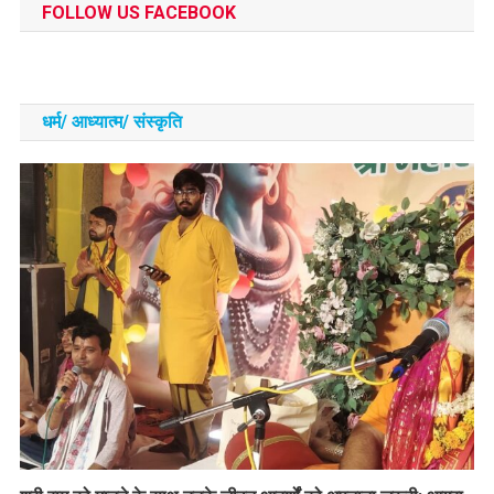
FOLLOW US FACEBOOK
धर्म/ आध्‍यात्‍म/ संस्‍कृति