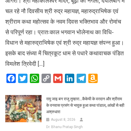
आगरा। श्री महाकालेश्वर मंदिर, बूढ़ी का नगला, दयालबाग में
चल रहे नौ दिवसीय श्री रुद्र महायज्ञ, महारुद्राभिषेक एवं
श्रीराम कथा महोत्सव के नवम दिवस भक्तिभाव और रोमांच
से परिपूर्ण रहा। प्रातःकाल भगवान भोलेनाथ का विधि-
विधान से महारुद्राभिषेक एवं श्री रुद्र महायज्ञ संपन्न हुआ।
इसके बाद संध्या में चित्रकूट धाम से पधारे कथावाचक पंडित
विमलेश त्रिवेदी […]
Facebook
Twitter
WhatsApp
Copy
Gmail
LinkedIn
Telegram
Amazo
Link
Wish
List
रामु जाइ बन राजु तुम्हारा…कैकेयी के वरदान और श्रीराम
के वनवास प्रसंग से भावुक हुआ कथा पांडाल, आंखों से बही
अश्रुधारा
August 8, 2026
Dr. Bhanu Pratap Singh