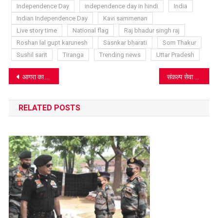
Independence Day
independence day in hindi
India
Indian Independence Day
Kavi sammenan
Live story time
National flag
Raj bhadur singh raj
Roshan lal gupt karunesh
Sasnkar bharati
Som Thakur
Sushil sarit
Tiranga
Trending news
Uttar Pradesh
Post
आगरा का सैन्य हवाई अड्डा और मिस्टर जीएस मग्गो, पढ़िए रोचक कहानी
संकल्प सेवा संस्था की वेबसाइट लॉन्च, 162 देशों तक पहुंच
navigation
RELATED POSTS