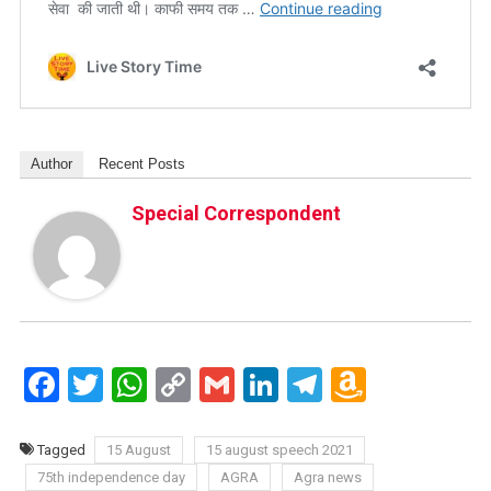
Author
Recent Posts
Special Correspondent
Facebook
Twitter
WhatsApp
Copy
Gmail
LinkedIn
Telegram
Amazo
Link
Wish
List
Tagged
15 August
15 august speech 2021
75th independence day
AGRA
Agra news