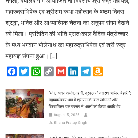
नगला, दयालबाग में आयोजित नौ दिवसीय श्री रुद्र महायज्ञ,
महारुद्राभिषेक एवं श्रीराम कथा महोत्सव के षष्ठम दिवस
श्रद्धा, भक्ति और आध्यात्मिक चेतना का अनुपम संगम देखने
को मिला। प्रतिदिन की भांति प्रातःकाल वैदिक मंत्रोच्चार
के मध्य भगवान भोलेनाथ का महारुद्राभिषेक एवं श्री रुद्र
महायज्ञ संपन्न हुआ। […]
Facebook
Twitter
WhatsApp
Copy
Gmail
LinkedIn
Telegram
Amazo
Link
Wish
List
​”मंगल भवन अमंगल हारी, द्रवउ सो दसरथ अजिर बिहारी”:
महाकालेश्वर धाम में श्रीराम की बाल लीलाओं और
विश्वामित्र यज्ञ प्रसंग ने भक्तों को किया भावविभोर
August 5, 2026
Dr. Bhanu Pratap Singh