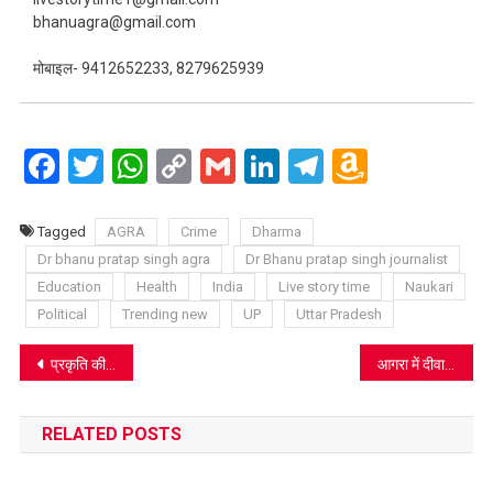
bhanuagra@gmail.com
मोबाइल- 9412652233, 8279625939
Facebook
Twitter
WhatsApp
Copy
Gmail
LinkedIn
Telegram
Amazo
Link
Wish
List
Tagged
AGRA
Crime
Dharma
Dr bhanu pratap singh agra
Dr Bhanu pratap singh journalist
Education
Health
India
Live story time
Naukari
Political
Trending new
UP
Uttar Pradesh
Post
प्रकृति की मौन चेतावनी: जहाँ विज्ञान चूक जाता है, वहाँ टिटहरी पहले चेताती है
आगरा में दीवानी के गेट नंबर चार पर सिर्फ ₹5 में भोजन, जानिए कौन कर रहा है या नेक कार्य
navigation
RELATED POSTS