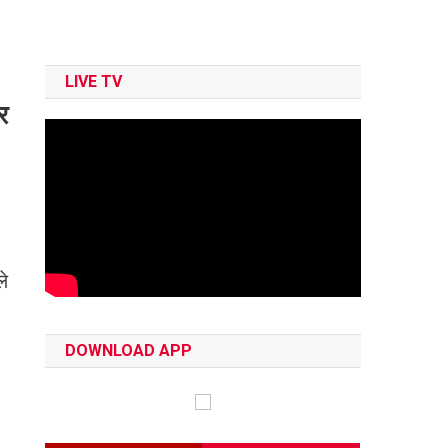
LIVE TV
र
ले
DOWNLOAD APP