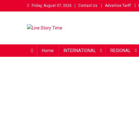
Skip
Friday, August 07, 2026
Contact Us
Advertise Tariff
to
content
Live Story Time
एक सकारात्मक पहल
Home
INTERNATIONAL
REGIONAL