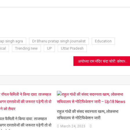
ram
azon
sh
t
tap singh agra
Dr Bhanu pratap singh journalist
Education
ical
Trending new
UP
Uttar Pradesh
अयोध्या राम मंदिर चंदा चोरी: कोषाध्यक्ष गोविंद देव गिरी बोले- ‘घटना से मैं लज्जित और दुखी’, ट्रस्ट के कामकाज पर दी सफाई
राहुल गांधी की संसद सदस्यता खत्म, लोकसभा
सचिवालय से नोटिफिकेशन जारी
यल फैमिली ने किया दावा: ताजमहल
ै, अगर दस्तावेजों की जरूरत पड़ेगी तो वो
March 24, 2023