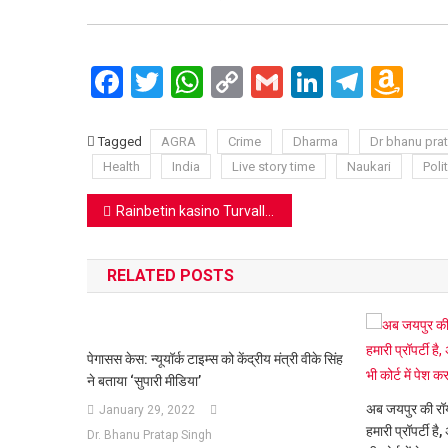
Facebook
Twitter
WhatsApp
Copy
Gmail
LinkedIn
Teleg
Am
Link
Wi
Lis
Tagged
AGRA
Crime
Dharma
Dr bhanu pra
Health
India
Live story time
Naukari
Polit
Post
Rainbetin kasino Turvalliset ja Pikaiset Maksuvaihtoehdot Suomessa
navigation
RELATED POSTS
पेगासस केस: न्यूयॉर्क टाइम्स को केंद्रीय मंत्री वीके सिंह
ने बताया ‘सुपारी मीडिया’
अब जयपुर की रॉ
January 29, 2022
हमारी प्रॉपर्टी ह
Dr. Bhanu Pratap Singh