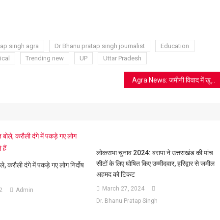
ram
azon
sh
t
tap singh agra
Dr Bhanu pratap singh journalist
Education
ical
Trending new
UP
Uttar Pradesh
Agra News: जमीनी विवाद में खूनी संघर्ष, जमकर चले लाठी डंडे, तीन महिलाओं सहित कई घायल
लोकसभा चुनाव 2024: बसपा ने उत्तराखंड की पांच
सीटों के लिए घोषित किए उम्मीदवार, हरिद्वार से जमील
 करौली दंगे में पकड़े गए लोग निर्दोष
अहमद को टिकट
March 27, 2024
2
Admin
Dr. Bhanu Pratap Singh