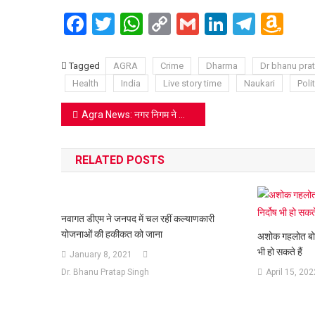
Facebook
Twitter
WhatsApp
Copy
Gmail
LinkedIn
Teleg
Am
Link
Wi
Lis
Tagged
AGRA
Crime
Dharma
Dr bhanu pra
Health
India
Live story time
Naukari
Polit
Post
Agra News: नगर निगम ने किया सफाई मित्रों का सम्मान, स्वच्छता सर्वेक्षण 2024 में सहयोग की अपील
navigation
RELATED POSTS
नवागत डीएम ने जनपद में चल रहीं कल्याणकारी
योजनाओं की हकीकत को जाना
अशोक गहलोत बोले,
भी हो सकते हैं
January 8, 2021
Dr. Bhanu Pratap Singh
April 15, 202