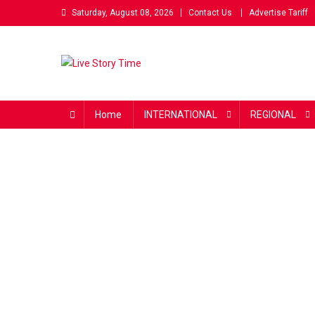
Skip
Saturday, August 08, 2026
Contact Us
Advertise Tariff
to
content
Live Story Time
एक सकारात्मक पहल
Home
INTERNATIONAL
REGIONAL