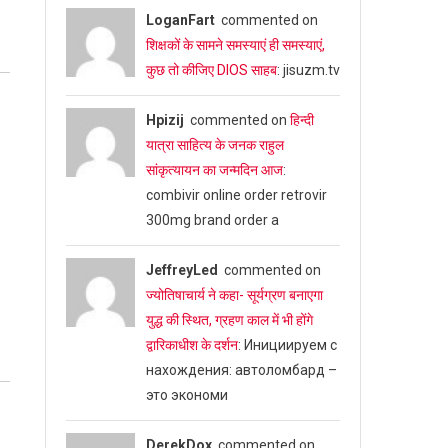
LoganFart
commented on
शिक्षकों के सामने समस्याएं ही समस्याएं,
कुछ तो कीजिए DIOS साहब
: jisuzm.tv
Hpizij
commented on
हिन्दी
यात्रा साहित्य के जनक राहुल
सांकृत्यायन का जन्‍मदिन आज
:
combivir online order retrovir
300mg brand order a
JeffreyLed
commented on
ज्योतिषाचार्य ने कहा- सूर्यग्रण बनाएगा
युद्ध की स्थित, ग्रहण काल में भी होंगे
द्वारिकाधीश के दर्शन
: Инициируем с
нахождения: автоломбард –
это экономи
DerekDox
commented on