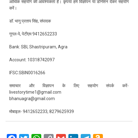
आर्थिक सहयोग की आवश्यकता है। कृपया हमें विज्ञापन या डोनेशन देकर सहयोग
करें।
डॉ. भानु प्रताप सिंह, संपादक
गूगल-पे, पेटीएम 9412652233
Bank: SBI, Shastripuram, Agra
Account: 10318742097
IFSC:SBIN0016266
समाचार और विज्ञापन के लिए सहयोग संपर्क करें-
livestorytime1@gmail.com
bhanuagra@gmail.com
मोबाइल- 9412652233, 8279625939