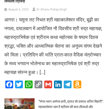
विमलेश त्रिवेदी
August 6, 2026
Dr. Bhanu Pratap Singh
आगरा। यमुना तट स्थित श्री महाकालेश्वर मंदिर, बूढ़ी का
नगला, दयालबाग में आयोजित नौ दिवसीय श्री रुद्र महायज्ञ,
महारुद्राभिषेक एवं श्रीराम कथा महोत्सव के षष्ठम दिवस
श्रद्धा, भक्ति और आध्यात्मिक चेतना का अनुपम संगम देखने
को मिला। प्रतिदिन की भांति प्रातःकाल वैदिक मंत्रोच्चार
के मध्य भगवान भोलेनाथ का महारुद्राभिषेक एवं श्री रुद्र
महायज्ञ संपन्न हुआ। […]
Facebook
Twitter
WhatsApp
Copy
Gmail
LinkedIn
Telegram
Amazo
Link
Wish
List
​”मंगल भवन अमंगल हारी, द्रवउ सो दसरथ अजिर बिहारी”:
महाकालेश्वर धाम में श्रीराम की बाल लीलाओं और