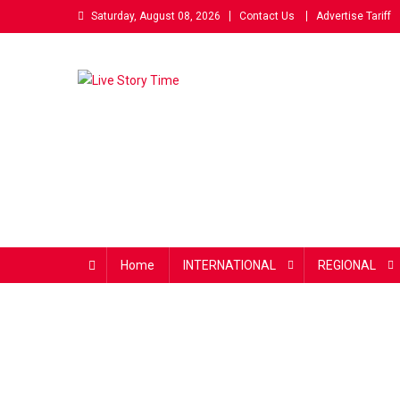
Skip
Saturday, August 08, 2026
Contact Us
Advertise Tariff
to
content
Live Story Time
एक सकारात्मक पहल
Home
INTERNATIONAL
REGIONAL