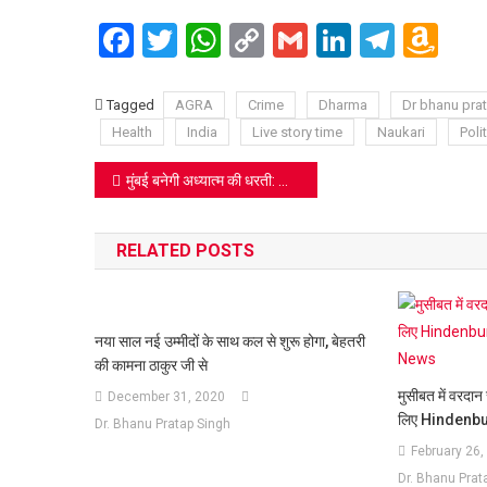
Facebook
Twitter
WhatsApp
Copy
Gmail
LinkedIn
Teleg
Am
Link
Wi
Lis
Tagged
AGRA
Crime
Dharma
Dr bhanu pra
Health
India
Live story time
Naukari
Polit
Post
मुंबई बनेगी अध्यात्म की धरती: सामूहिक जैन दीक्षा समारोह 4 फरवरी 2026 से, शामिल होंगे भारत और अमेरिका के मुमुक्षु
navigation
RELATED POSTS
नया साल नई उम्मीदों के साथ कल से शुरू होगा, बेहतरी
की कामना ठाकुर जी से
मुसीबत में वरदान
December 31, 2020
लिए Hindenbur
Dr. Bhanu Pratap Singh
February 26,
Dr. Bhanu Prat