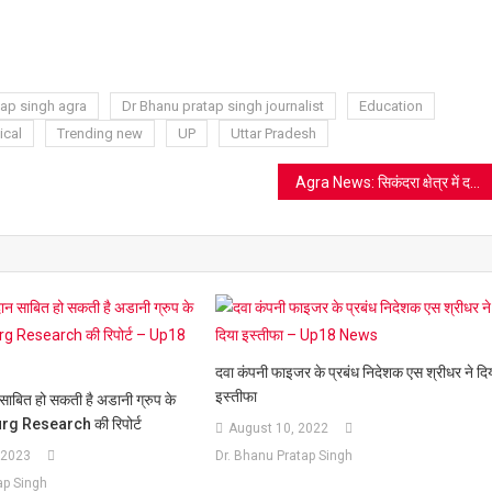
ram
azon
sh
t
tap singh agra
Dr Bhanu pratap singh journalist
Education
ical
Trending new
UP
Uttar Pradesh
Agra News: सिकंदरा क्षेत्र में दर्दनाक हादसा, तेज रफ्तार ट्रक ने प्रशिक्षु IPS आशना चौधरी की बुआ को कुचला, मौके पर मौत
दवा कंपनी फाइजर के प्रबंध निदेशक एस श्रीधर ने दि
इस्तीफा
 साबित हो सकती है अडानी ग्रुप के
g Research की रिपोर्ट
August 10, 2022
 2023
Dr. Bhanu Pratap Singh
ap Singh