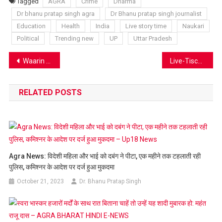
List
Tagged
AGRA
Crime
Dharma
Dr bhanu pratap singh agra
Dr Bhanu pratap singh journalist
Education
Health
India
Live story time
Naukari
Political
Trending new
UP
Uttar Pradesh
Post
Waarin Echtgeld Plezier Beveiligd Gamen Samenkomt in Nederland bij Supraplay Casino
Live-Tische im Vormarsch: Fugu Casino erweitert seine Echtzeit-Dealer-Optionen in Österreich
navigation
RELATED POSTS
Agra News: विदेशी महिला और भाई को दबंग ने पीटा, एक महीने तक टहलाती रही
पुलिस, कमिश्नर के आदेश पर दर्ज हुआ मुकदमा
October 21, 2023
Dr. Bhanu Pratap Singh