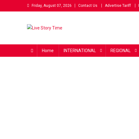
Skip
Friday, August 07, 2026
Contact Us
Advertise Tariff
to
content
Live Story Time
एक सकारात्मक पहल
Home
INTERNATIONAL
REGIONAL