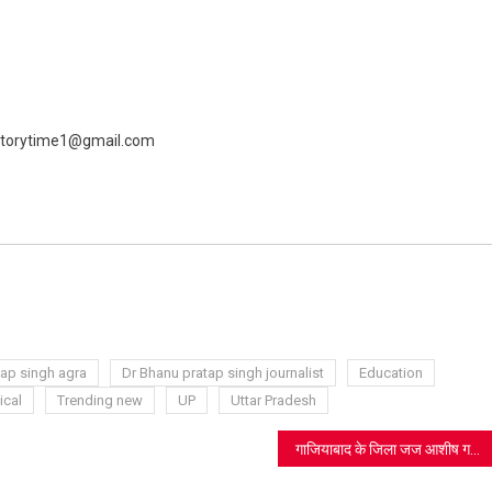
 livestorytime1@gmail.com
ram
azon
sh
t
tap singh agra
Dr Bhanu pratap singh journalist
Education
ical
Trending new
UP
Uttar Pradesh
गाजियाबाद के जिला जज आशीष गर्ग का हार्ट अटैक से निधन, हर्निया के ऑपरेशन के लिए हॉस्पिटल में थे भर्ती