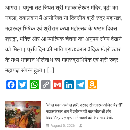
आगरा। यमुना तट स्थित श्री महाकालेश्वर मंदिर, बूढ़ी का
नगला, दयालबाग में आयोजित नौ दिवसीय श्री रुद्र महायज्ञ,
महारुद्राभिषेक एवं श्रीराम कथा महोत्सव के षष्ठम दिवस
श्रद्धा, भक्ति और आध्यात्मिक चेतना का अनुपम संगम देखने
को मिला। प्रतिदिन की भांति प्रातःकाल वैदिक मंत्रोच्चार
के मध्य भगवान भोलेनाथ का महारुद्राभिषेक एवं श्री रुद्र
महायज्ञ संपन्न हुआ। […]
Facebook
Twitter
WhatsApp
Copy
Gmail
LinkedIn
Telegram
Amazo
Link
Wish
List
​”मंगल भवन अमंगल हारी, द्रवउ सो दसरथ अजिर बिहारी”:
महाकालेश्वर धाम में श्रीराम की बाल लीलाओं और
विश्वामित्र यज्ञ प्रसंग ने भक्तों को किया भावविभोर
August 5, 2026