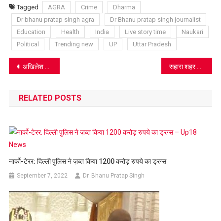
List
Tagged
AGRA
Crime
Dharma
Dr bhanu pratap singh agra
Dr Bhanu pratap singh journalist
Education
Health
India
Live story time
Naukari
Political
Trending new
UP
Uttar Pradesh
Post
अखिलेश यादव का संसद में प्रहार: “अमेरिका से डील नहीं, किसानों के भविष्य के साथ ‘ढील’ हुई है”, यूपी की उपेक्षा पर भी घेरा
सहारा शहर से हटेगा कब्जा, गूँजेगी लोकतंत्र की आवाज: 245 एकड़ में बनेगा यूपी का नया विधानभवन
navigation
RELATED POSTS
नार्को-टेरर: दिल्ली पुलिस ने ज़ब्त किया 1200 करोड़ रुपये का ड्रग्स
September 7, 2022
Dr. Bhanu Pratap Singh