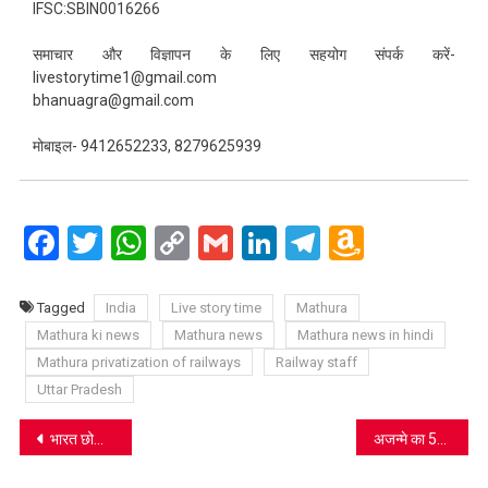
IFSC:SBIN0016266
समाचार और विज्ञापन के लिए सहयोग संपर्क करें-
livestorytime1@gmail.com
bhanuagra@gmail.com
मोबाइल- 9412652233, 8279625939
Facebook
Twitter
WhatsApp
Copy
Gmail
LinkedIn
Telegram
Amazo
Link
Wish
List
Tagged
India
Live story time
Mathura
Mathura ki news
Mathura news
Mathura news in hindi
Mathura privatization of railways
Railway staff
Uttar Pradesh
Post
भारत छोड़ो आंदोलन की याद में ’चीन भारत छोड़ो’ का आह्वान
अजन्मे का 5248 वां जन्मोत्सव मनाने को सजधज कर तैयार हुआ मथुरा
navigation