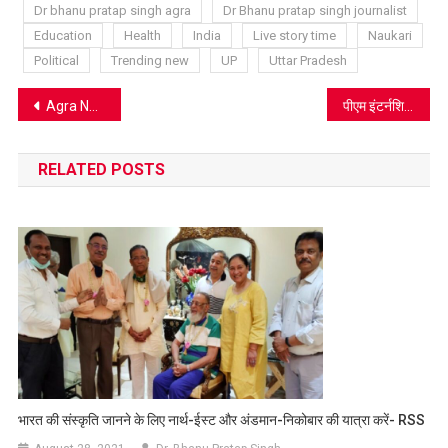
Dr bhanu pratap singh agra
Dr Bhanu pratap singh journalist
Education
Health
India
Live story time
Naukari
Political
Trending new
UP
Uttar Pradesh
Post
Agra News: नगर निगम आगरा ने 151 कन्याओं का किया पूजन, डांडिया उत्सव के साथ गिफ्ट भी बांटे
पीएम इंटर्नशिप स्कीम पोर्टल पर पंजीकरण शुरू, हर महीने मिलेंगे 5000 रुपये, 21-24 वर्ष की आयु के युवा कर सकते हैं आवेदन
navigation
RELATED POSTS
भारत की संस्कृति जानने के लिए नार्थ-ईस्ट और अंडमान-निकोबार की यात्रा करें- RSS