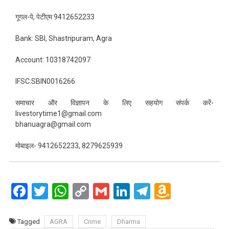
गूगल-पे, पेटीएम 9412652233
Bank: SBI, Shastripuram, Agra
Account: 10318742097
IFSC:SBIN0016266
समाचार और विज्ञापन के लिए सहयोग संपर्क करें-
livestorytime1@gmail.com
bhanuagra@gmail.com
मोबाइल- 9412652233, 8279625939
Facebook
Twitter
WhatsApp
Copy
Gmail
LinkedIn
Telegram
Amazo
Link
Wish
List
Tagged
AGRA
Crime
Dharma