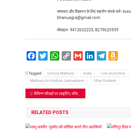
समाचार और विज्ञापन के लिए सहयोग संपर्क करें-
bhanuagra@gmail.com
मोबाइल- 9412652233, 8279625939
Facebook
Twitter
WhatsApp
Copy
Gmail
LinkedIn
Teleg
Am
Link
Wi
Lis
Tagged
Corona Mathura
India
Live story time
Mathura Sri Krishna Janmastami
Uttar Pradesh
Post
विभिन्न चौराहों पर लाइटिंग, मन्दिरों में की जा रही भव्य सजावट
navigation
RELATED POSTS