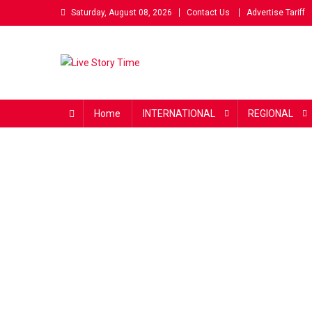
Skip
Saturday, August 08, 2026
Contact Us
Advertise Tariff
to
content
Live Story Time
एक सकारात्मक पहल
Home
INTERNATIONAL
REGIONAL