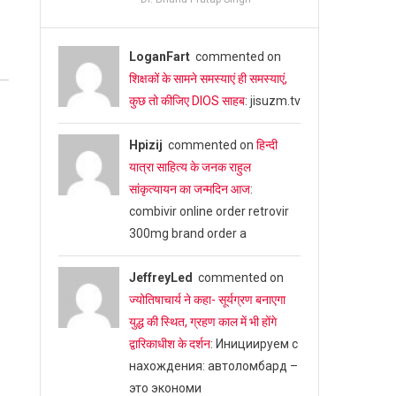
LoganFart
commented on
शिक्षकों के सामने समस्याएं ही समस्याएं,
कुछ तो कीजिए DIOS साहब
: jisuzm.tv
Hpizij
commented on
हिन्दी
यात्रा साहित्य के जनक राहुल
सांकृत्यायन का जन्‍मदिन आज
:
combivir online order retrovir
300mg brand order a
JeffreyLed
commented on
ज्योतिषाचार्य ने कहा- सूर्यग्रण बनाएगा
युद्ध की स्थित, ग्रहण काल में भी होंगे
द्वारिकाधीश के दर्शन
: Инициируем с
нахождения: автоломбард –
это экономи