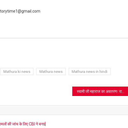
 livestorytime1@gmail.com
ram
azon
sh
t
Mathura ki news
Mathura news
Mathura news in hindi
स्वामी जी महाराज का अवतरणः राधास्वामी मत ने दुनिया को क्या दिया, पढ़िए दादाजी महाराज का आलेख