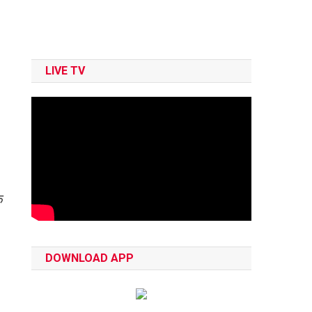
LIVE TV
े
।
DOWNLOAD APP