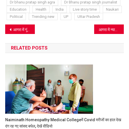
Dr bhanu pratap singh agra
Dr Bhanu pratap singh journalist
Education
Health
India
Live story time
Naukari
Political
Trending new
UP
Uttar Pradesh
Post
आगरा में गूंजेगा ‘जय जगन्नाथ’ का जयघोष: 16 जुलाई को निकलेगी भव्य रथयात्रा, तैयारियों ने पकड़ी रफ्तार
आगरा में न्याय के लिए दर-दर भटकी पीड़िता: शाहगंज के प्लॉट विवाद में पूर्व प्रधान सहित 7 के खिलाफ गंभीर धाराओं में FIR
navigation
RELATED POSTS
Naiminath Homeopathy Medical Collegeमें Covid मरीजों का हाल देख
दंग रह गए सांसद बघेल, देखें वीडियो