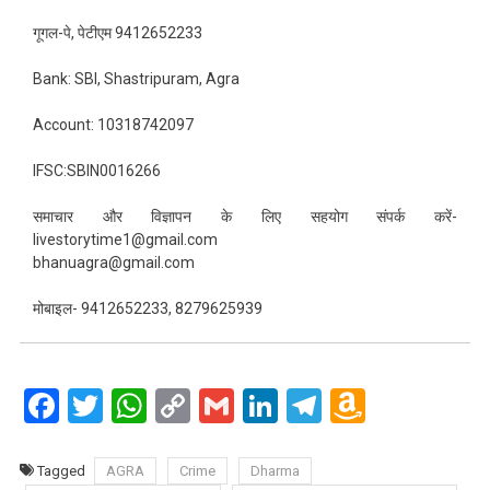
गूगल-पे, पेटीएम 9412652233
Bank: SBI, Shastripuram, Agra
Account: 10318742097
IFSC:SBIN0016266
समाचार और विज्ञापन के लिए सहयोग संपर्क करें-
livestorytime1@gmail.com
bhanuagra@gmail.com
मोबाइल- 9412652233, 8279625939
Facebook
Twitter
WhatsApp
Copy
Gmail
LinkedIn
Telegram
Amazo
Link
Wish
List
Tagged
AGRA
Crime
Dharma