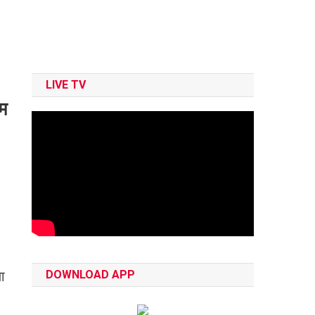
LIVE TV
तम
DOWNLOAD APP
या