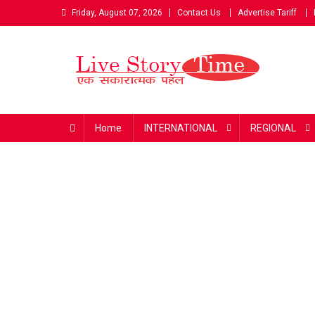
Skip
Friday, August 07, 2026
Contact Us
Advertise Tariff
to
content
Live Story Time
एक सकारात्मक पहल
Home
INTERNATIONAL
REGIONAL