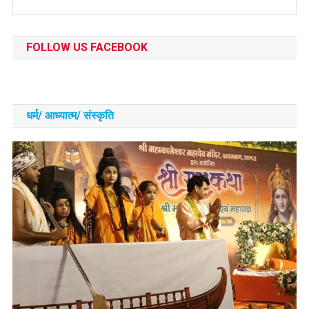
FOLLOW US FACEBOOK
धर्म/ आध्‍यात्‍म/ संस्‍कृति