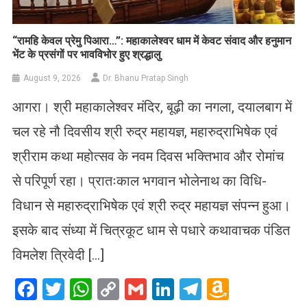
​“रामहि केवल प्रेमु पिआरा…”: महाकालेश्वर धाम में केवट संवाद और हनुमान
भेंट के प्रसंगों पर भावविभोर हुए श्रद्धालु
August 9, 2026
Dr. Bhanu Pratap Singh
आगरा। श्री महाकालेश्वर मंदिर, बूढ़ी का नगला, दयालबाग में
चल रहे नौ दिवसीय श्री रुद्र महायज्ञ, महारुद्राभिषेक एवं
श्रीराम कथा महोत्सव के नवम दिवस भक्तिभाव और रोमांच
से परिपूर्ण रहा। प्रातःकाल भगवान भोलेनाथ का विधि-
विधान से महारुद्राभिषेक एवं श्री रुद्र महायज्ञ संपन्न हुआ।
इसके बाद संध्या में चित्रकूट धाम से पधारे कथावाचक पंडित
विमलेश त्रिवेदी […]
Facebook
Twitter
WhatsApp
Copy
Gmail
LinkedIn
Telegram
Amazo