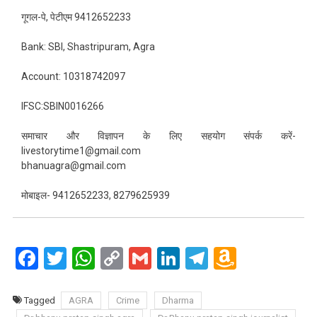
गूगल-पे, पेटीएम 9412652233
Bank: SBI, Shastripuram, Agra
Account: 10318742097
IFSC:SBIN0016266
समाचार और विज्ञापन के लिए सहयोग संपर्क करें-
livestorytime1@gmail.com
bhanuagra@gmail.com
मोबाइल- 9412652233, 8279625939
Facebook
Twitter
WhatsApp
Copy
Gmail
LinkedIn
Telegram
Amazo
Link
Wish
List
Tagged
AGRA
Crime
Dharma