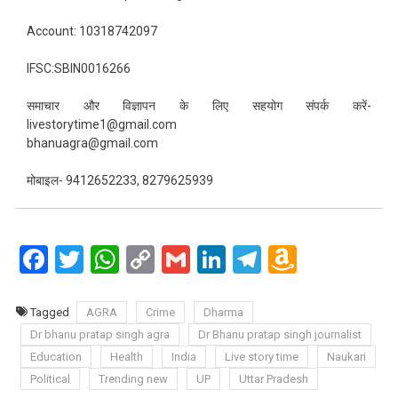
Account: 10318742097
IFSC:SBIN0016266
समाचार और विज्ञापन के लिए सहयोग संपर्क करें-
livestorytime1@gmail.com
bhanuagra@gmail.com
मोबाइल- 9412652233, 8279625939
Facebook
Twitter
WhatsApp
Copy
Gmail
LinkedIn
Telegram
Amazo
Link
Wish
List
Tagged
AGRA
Crime
Dharma
Dr bhanu pratap singh agra
Dr Bhanu pratap singh journalist
Education
Health
India
Live story time
Naukari
Political
Trending new
UP
Uttar Pradesh