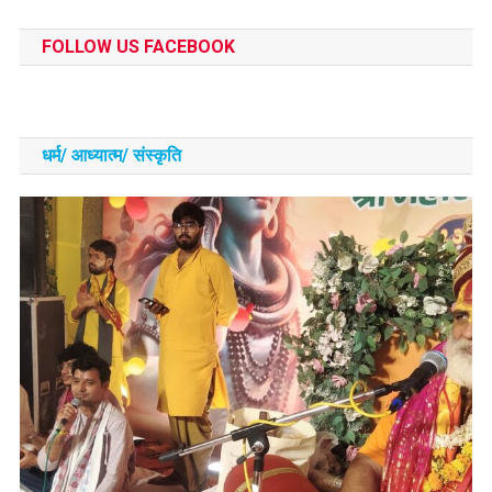
FOLLOW US FACEBOOK
धर्म/ आध्‍यात्‍म/ संस्‍कृति