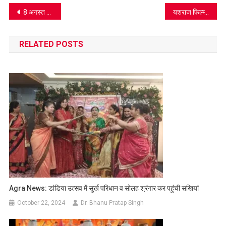
Post
8 अगस्त को ज़ी 5 पर होगा ‘मामन’ का डिजिटल प्रीमियर
यशराज फिल्म्स इस सप्ताह रिलीज़ करेगा वॉर 2 का पहला गाना “आवन जावन”
navigation
RELATED POSTS
Agra News: डांडिया उत्सव में सुर्ख परिधान व सोलह श्रंगार कर पहुंची सखियां
October 22, 2024
Dr. Bhanu Pratap Singh