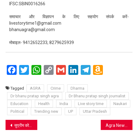
IFSC:SBIN0016266
समाचार और विज्ञापन के लिए सहयोग संपर्क करें-
livestorytime1@gmail.com
bhanuagra@gmail.com
मोबाइल- 9412652233, 8279625939
Facebook
Twitter
WhatsApp
Copy
Gmail
LinkedIn
Telegram
Amazo
Link
Wish
List
Tagged
AGRA
Crime
Dharma
Dr bhanu pratap singh agra
Dr Bhanu pratap singh journalist
Education
Health
India
Live story time
Naukari
Political
Trending new
UP
Uttar Pradesh
Post
सुप्रीम कोर्ट की सख्ती: प्रदूषण नीति पूरे देश के लिए जरूरी, सिर्फ दिल्ली-एनसीआर तक सीमित नहीं
Agra News: जिला अस्पताल के निरीक्षण में डिप्टी सीएम का सख्त रुख, बाहर की दवा लिखने पर दी चेतावनी, गंदगी पर जताई नाराजगी
navigation