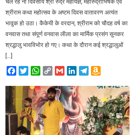
चल रहे नौ दिवसीय श्री रुद्र महायज्ञ, महारुद्राभिषेक एवं
श्रीराम कथा महोत्सव के अष्टम दिवस वातावरण अत्यंत
भावुक हो उठा। कैकेयी के वरदान, श्रीराम को चौदह वर्ष का
वनवास तथा संपूर्ण वनवास लीला का मार्मिक प्रसंग सुनकर
श्रद्धालु भावविभोर हो गए। कथा के दौरान कई श्रद्धालुओं
[…]
Facebook
Twitter
WhatsApp
Copy
Gmail
LinkedIn
Telegram
Amazo
Link
Wish
List