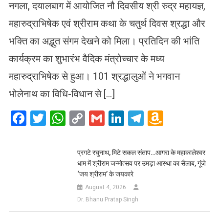
नगला, दयालबाग में आयोजित नौ दिवसीय श्री रुद्र महायज्ञ,
महारुद्राभिषेक एवं श्रीराम कथा के चतुर्थ दिवस श्रद्धा और
भक्ति का अद्भुत संगम देखने को मिला। प्रतिदिन की भांति
कार्यक्रम का शुभारंभ वैदिक मंत्रोच्चार के मध्य
महारुद्राभिषेक से हुआ। 101 श्रद्धालुओं ने भगवान
भोलेनाथ का विधि-विधान से […]
Facebook
Twitter
WhatsApp
Copy
Gmail
LinkedIn
Telegram
Amazo
Link
Wish
List
प्रगटे रघुनाथ, मिटे सकल संताप…आगरा के महाकालेश्वर
धाम में श्रीराम जन्मोत्सव पर उमड़ा आस्था का सैलाब, गूंजे
‘जय श्रीराम’ के जयकारे
August 4, 2026
Dr. Bhanu Pratap Singh