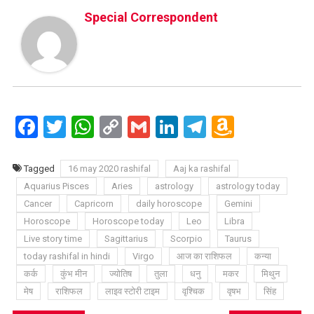
Special Correspondent
Facebook
Twitter
WhatsApp
Copy
Gmail
LinkedIn
Telegram
Amazo
Link
Wish
List
Tagged
16 may 2020 rashifal
Aaj ka rashifal
Aquarius Pisces
Aries
astrology
astrology today
Cancer
Capricorn
daily horoscope
Gemini
Horoscope
Horoscope today
Leo
Libra
Live story time
Sagittarius
Scorpio
Taurus
today rashifal in hindi
Virgo
आज का राशिफल
कन्या
कर्क
कुंभ मीन
ज्योतिष
तुला
धनु
मकर
मिथुन
मेष
राशिफल
लाइव स्टोरी टाइम
वृश्चिक
वृषभ
सिंह