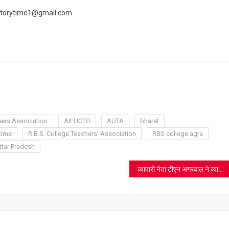
 livestorytime1@gmail.com
ram
azon
sh
t
hers Association
AIFUCTO
AUTA
bharat
 time
R.B.S. College Teachers' Association
RBS college agra
ttar Pradesh
व्यापारी नेता टीएन अग्रवाल ने व्यापारी पुत्रों से किया आह्वान- नौकरी छोड़ो व्यापार करो, राष्ट्रीय सम्मेलन में तीन पीढ़ियों का करेंगे सम्मान