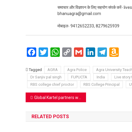
समाचार और विज्ञापन के लिए सहयोग संपर्क करें-
bhanuagra@gmail.com
मोबाइल- 9412652233, 8279625939
Facebook
Twitter
WhatsApp
Copy
Gmail
LinkedIn
Teleg
Am
Link
Wi
Lis
Tagged
AGRA
Agra Police
Agra University Teac
Dr Sanjiv pal singh
FUPUCTA
India
Live story
RBS college chief proctor
RBS College Principal
U
Post
Global Kartel partners with Ampverse DMI for College Rivals Season Two; set to elevate India’s premier gaming & entertainment collegiate IP
navigation
RELATED POSTS