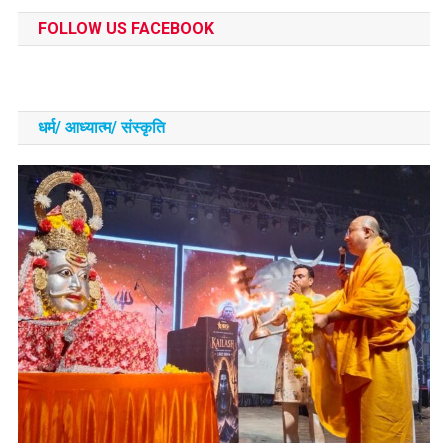
FOLLOW US FACEBOOK
धर्म/ आध्‍यात्‍म/ संस्‍कृति