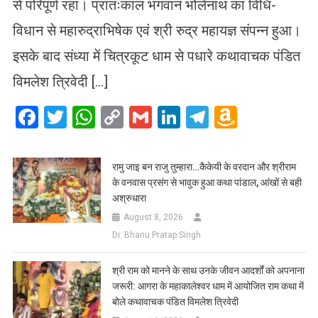
से परिपूर्ण रहा। प्रातःकाल भगवान भोलेनाथ का विधि-
विधान से महारुद्राभिषेक एवं श्री रुद्र महायज्ञ संपन्न हुआ।
इसके बाद संध्या में चित्रकूट धाम से पधारे कथावाचक पंडित
विमलेश त्रिवेदी […]
Facebook
Twitter
WhatsApp
Copy
Gmail
LinkedIn
Telegram
Amazo
Link
Wish
List
रामु जाइ बन राजु तुम्हारा…कैकेयी के वरदान और श्रीराम
के वनवास प्रसंग से भावुक हुआ कथा पांडाल, आंखों से बही
अश्रुधारा
August 8, 2026
Dr. Bhanu Pratap Singh
​श्री राम को मानने के साथ उनके जीवन आदर्शों को अपनाना
जरूरी: आगरा के महाकालेश्वर धाम में आयोजित राम कथा में
बोले कथावाचक पंडित विमलेश त्रिवेदी