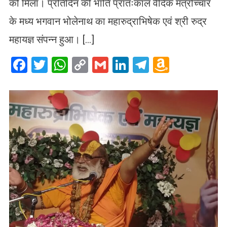
को मिला। प्रतिदिन की भांति प्रातःकाल वैदिक मंत्रोच्चार
के मध्य भगवान भोलेनाथ का महारुद्राभिषेक एवं श्री रुद्र
महायज्ञ संपन्न हुआ। […]
Facebook
Twitter
WhatsApp
Copy
Gmail
LinkedIn
Telegram
Amazo
Link
Wish
List