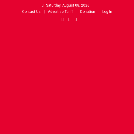
Skip
Saturday, August 08, 2026
to
Contact Us
Advertise Tariff
Donation
Log In
content