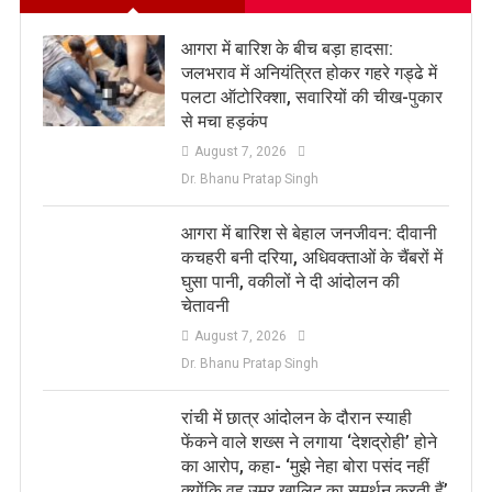
आगरा में बारिश के बीच बड़ा हादसा:
जलभराव में अनियंत्रित होकर गहरे गड्ढे में
पलटा ऑटोरिक्शा, सवारियों की चीख-पुकार
से मचा हड़कंप
August 7, 2026
Dr. Bhanu Pratap Singh
आगरा में बारिश से बेहाल जनजीवन: दीवानी
कचहरी बनी दरिया, अधिवक्ताओं के चैंबरों में
घुसा पानी, वकीलों ने दी आंदोलन की
चेतावनी
August 7, 2026
Dr. Bhanu Pratap Singh
रांची में छात्र आंदोलन के दौरान स्याही
फेंकने वाले शख्स ने लगाया ‘देशद्रोही’ होने
का आरोप, कहा- ‘मुझे नेहा बोरा पसंद नहीं
क्योंकि वह उमर खालिद का समर्थन करती हैं’