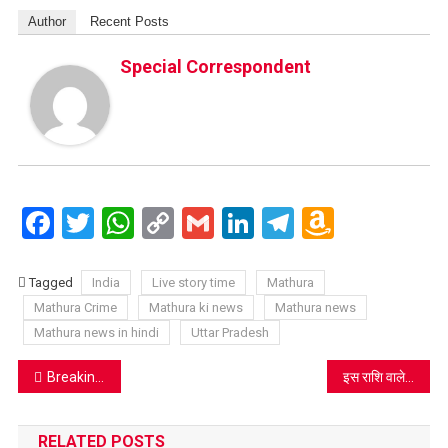
Author
Recent Posts
Special Correspondent
Facebook
Twitter
WhatsApp
Copy
Gmail
LinkedIn
Telegram
Amazo
Link
Wish
List
Tagged
India
Live story time
Mathura
Mathura Crime
Mathura ki news
Mathura news
Mathura news in hindi
Uttar Pradesh
Post
Breaking 17 मार्च से बंद ताजमहल, किला, फतेहपुर सीकरी स्मारक छह जुलाई से खुलेंगे
इस राशि वाले लोगों के हाथ आएंगे लाभ के अवसर
navigation
RELATED POSTS