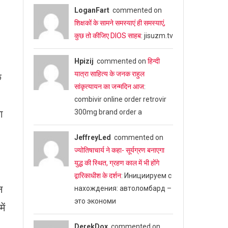
LoganFart
commented on
शिक्षकों के सामने समस्याएं ही समस्याएं,
कुछ तो कीजिए DIOS साहब
: jisuzm.tv
Hpizij
commented on
हिन्दी
यात्रा साहित्य के जनक राहुल
छ
सांकृत्यायन का जन्‍मदिन आज
:
combivir online order retrovir
ा
300mg brand order a
JeffreyLed
commented on
ज्योतिषाचार्य ने कहा- सूर्यग्रण बनाएगा
युद्ध की स्थित, ग्रहण काल में भी होंगे
द्वारिकाधीश के दर्शन
: Инициируем с
न
нахождения: автоломбард –
это экономи
ें
DerekDox
commented on