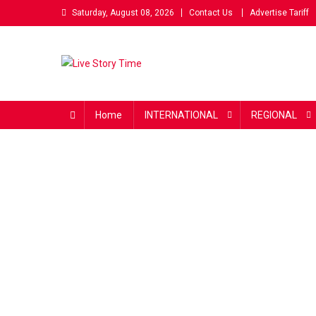
Skip
Saturday, August 08, 2026
Contact Us
Advertise Tariff
to
content
Live Story Time
एक सकारात्मक पहल
Home
INTERNATIONAL
REGIONAL