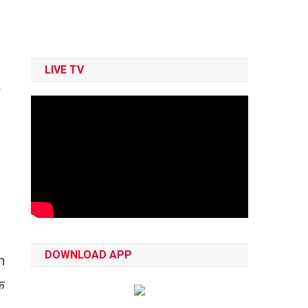
LIVE TV
DOWNLOAD APP
h
क