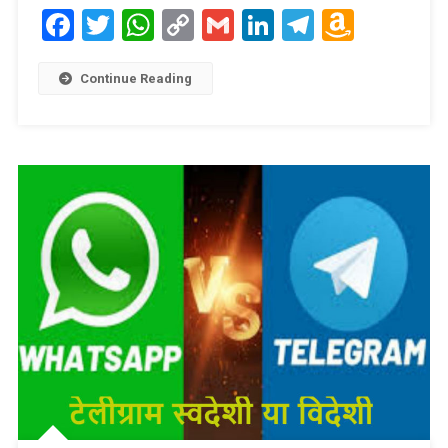
Facebook
Twitter
WhatsApp
Copy
Gmail
LinkedIn
Telegram
Amaz
Link
Wish
List
Continue Reading