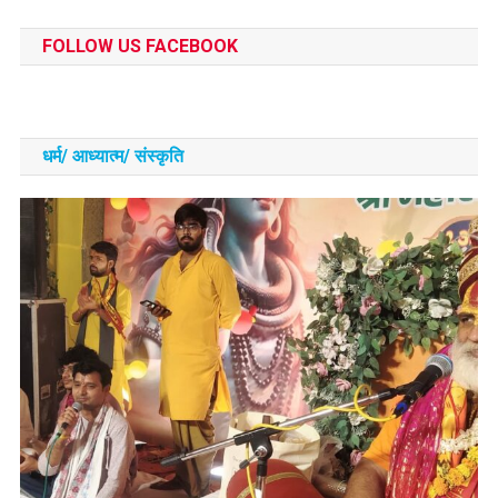
FOLLOW US FACEBOOK
धर्म/ आध्‍यात्‍म/ संस्‍कृति