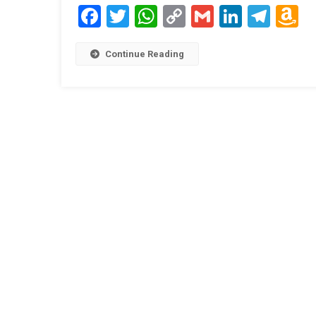
Facebook
Twitter
WhatsApp
Copy
Gmail
LinkedI
Tele
A
Link
W
L
Continue Reading