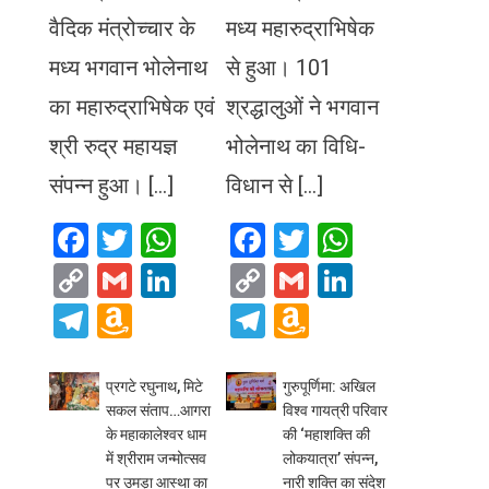
वैदिक मंत्रोच्चार के
मध्य महारुद्राभिषेक
मध्य भगवान भोलेनाथ
से हुआ। 101
का महारुद्राभिषेक एवं
श्रद्धालुओं ने भगवान
श्री रुद्र महायज्ञ
भोलेनाथ का विधि-
संपन्न हुआ। […]
विधान से […]
Facebook
Twitter
WhatsApp
Facebook
Twitter
WhatsA
Copy
Gmail
LinkedIn
Copy
Gmail
LinkedIn
Link
Link
Telegram
Amazon
Telegram
Amazon
Wish
Wish
List
List
प्रगटे रघुनाथ, मिटे
गुरुपूर्णिमा: अखिल
सकल संताप…आगरा
विश्व गायत्री परिवार
के महाकालेश्वर धाम
की ‘महाशक्ति की
में श्रीराम जन्मोत्सव
लोकयात्रा’ संपन्न,
पर उमड़ा आस्था का
नारी शक्ति का संदेश