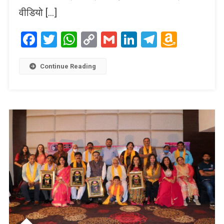
वीडियो […]
Facebook
Twitter
WhatsApp
Copy
Gmail
LinkedIn
Telegram
Amaz
Link
Wish
List
Continue Reading