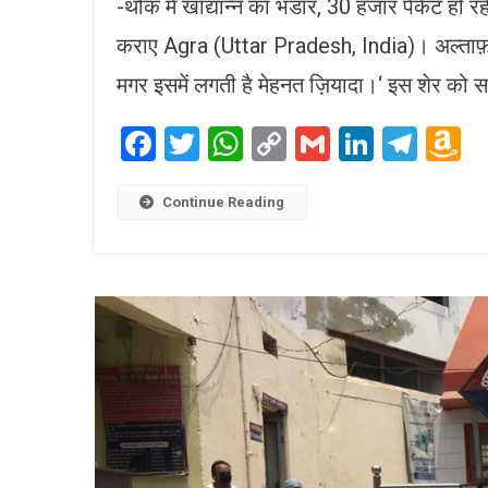
-थोक में खाद्यान्न का भंडार, 30 हजार पैकेट हो
कराए Agra (Uttar Pradesh, India)। अल्ताफ़ हुस
मगर इसमें लगती है मेहनत ज़ियादा।‘ इस शेर को
Facebook
Twitter
WhatsApp
Copy
Gmail
LinkedI
Tele
A
Link
W
L
Continue Reading