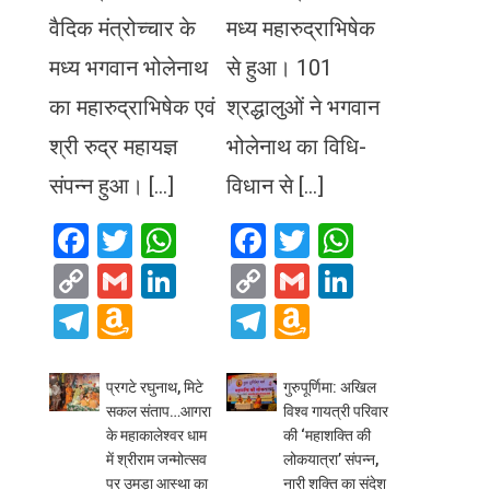
वैदिक मंत्रोच्चार के
मध्य महारुद्राभिषेक
मध्य भगवान भोलेनाथ
से हुआ। 101
का महारुद्राभिषेक एवं
श्रद्धालुओं ने भगवान
श्री रुद्र महायज्ञ
भोलेनाथ का विधि-
संपन्न हुआ। […]
विधान से […]
Facebook
Twitter
WhatsApp
Facebook
Twitter
WhatsA
Copy
Gmail
LinkedIn
Copy
Gmail
LinkedIn
Link
Link
Telegram
Amazon
Telegram
Amazon
Wish
Wish
List
List
प्रगटे रघुनाथ, मिटे
गुरुपूर्णिमा: अखिल
सकल संताप…आगरा
विश्व गायत्री परिवार
के महाकालेश्वर धाम
की ‘महाशक्ति की
में श्रीराम जन्मोत्सव
लोकयात्रा’ संपन्न,
पर उमड़ा आस्था का
नारी शक्ति का संदेश