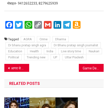
मोबाइल- 9412652233, 8279625939
Facebook
Twitter
WhatsApp
Copy
Gmail
LinkedIn
Telegram
Amazo
Link
Wish
List
Tagged
AGRA
Crime
Dharma
Dr bhanu pratap singh agra
Dr Bhanu pratap singh journalist
Education
Health
India
Live story time
Naukari
Political
Trending new
UP
Uttar Pradesh
Post
आगरा से कर्नाटक तक वाइल्डलाइफ एसओएस का ‘ग्रीन मिशन’: 5 साल में बदली 5 लाख पेड़ों ने तस्वीर
Game Developer Showcase Launches: Roulettino Casino Highlights Game Makers in Canada
navigation
RELATED POSTS